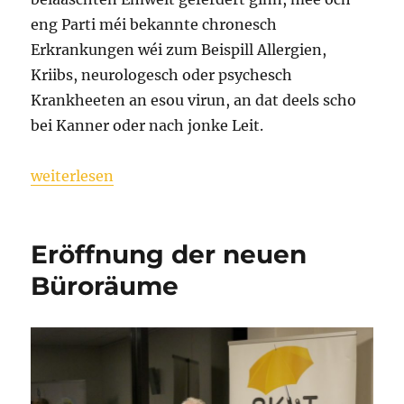
eng Parti méi bekannte chronesch
Erkrankungen wéi zum Beispill Allergien,
Kriibs, neurologesch oder psychesch
Krankheeten an esou virun, an dat deels scho
bei Kanner oder nach jonke Leit.
„Entwicklungen der Ëmweltmedizin hei am Land“
weiterlesen
Eröffnung der neuen
Büroräume