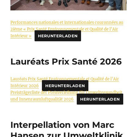
Performances nationales et internationales couronnées au
2ième « Prix Santé Environnementale et Qualité de l’Air
Intérieur »
HERUNTERLADEN
Lauréats Prix Santé 2026
Lauréats Prix Santé Environnementale et Qualité de l’Air
Intérieur 2026
HERUNTERLADEN
Preisträgerliste der Preisverleihung für Umweltgesundheit
und Innenraumluftqualität 2026
HERUNTERLADEN
Interpellation von Marc
Hansen zur Umweltklinik