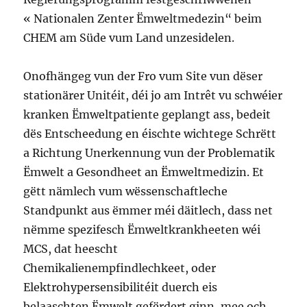
« Nationalen Zenter Ëmweltmedezin“ beim
CHEM am Süde vum Land unzesidelen.
Onofhängeg vun der Fro vum Site vun dëser
stationärer Unitéit, déi jo am Intrêt vu schwéier
kranken Ëmweltpatiente geplangt ass, bedeit
dës Entscheedung en éischte wichtege Schrëtt
a Richtung Unerkennung vun der Problematik
Ëmwelt a Gesondheet an Ëmweltmedizin. Et
gëtt nämlech vum wëssenschaftleche
Standpunkt aus ëmmer méi däitlech, dass net
nëmme spezifesch Ëmweltkrankheeten wéi
MCS, dat heescht
Chemikalienempfindlechkeet, oder
Elektrohypersensibilitéit duerch eis
belaaschten Ëmwelt gefërdert ginn, mee och