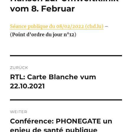
vom 8. Februar
Séance publique du 08/02/2022 (chd.lu)
–
(
Point d’ordre du jour n°12
)
Beitragsnavigation
ZURÜCK
RTL: Carte Blanche vum
Vorheriger
Beitrag:
22.10.2021
WEITER
Conférence: PHONEGATE un
Nächster
Beitrag:
enjeu de santé publique