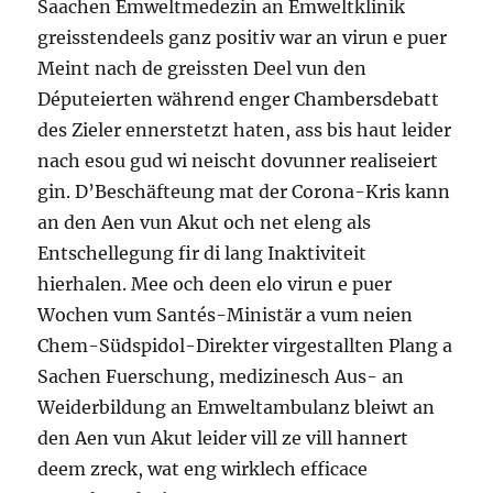
Saachen Emweltmedezin an Emweltklinik
greisstendeels ganz positiv war an virun e puer
Meint nach de greissten Deel vun den
Députeierten während enger Chambersdebatt
des Zieler ennerstetzt haten, ass bis haut leider
nach esou gud wi neischt dovunner realiseiert
gin. D’Beschäfteung mat der Corona-Kris kann
an den Aen vun Akut och net eleng als
Entschellegung fir di lang Inaktiviteit
hierhalen. Mee och deen elo virun e puer
Wochen vum Santés-Ministär a vum neien
Chem-Südspidol-Direkter virgestallten Plang a
Sachen Fuerschung, medizinesch Aus- an
Weiderbildung an Emweltambulanz bleiwt an
den Aen vun Akut leider vill ze vill hannert
deem zreck, wat eng wirklech efficace