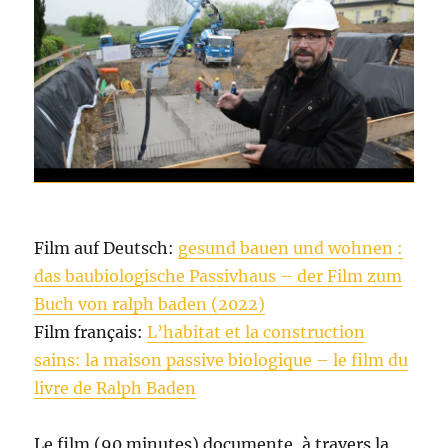
Film auf Deutsch:
gesund bauen und wohnen :
das baubiologische Passivhaus – der Film zum
Buch von ralph baden (2022)
Film français:
L’habitat et la construction
sains: la maison passive biologique – le film du
livre de Ralph Baden
Le film (90 minutes) documente, à travers la