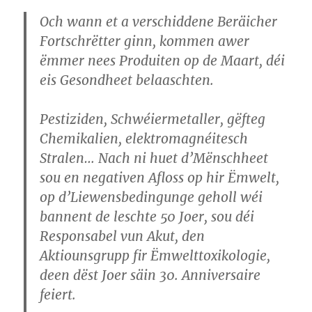
Och wann et a verschiddene Beräicher
Fortschrëtter ginn, kommen awer
ëmmer nees Produiten op de Maart, déi
eis Gesondheet belaaschten.
Pestiziden, Schwéiermetaller, gëfteg
Chemikalien, elektromagnéitesch
Stralen… Nach ni huet d’Mënschheet
sou en negativen Afloss op hir Ëmwelt,
op d’Liewensbedingunge geholl wéi
bannent de leschte 50 Joer, sou déi
Responsabel vun Akut, den
Aktiounsgrupp fir Ëmwelttoxikologie,
deen dëst Joer säin 30. Anniversaire
feiert.