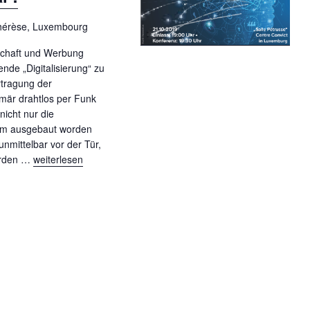
n
s
Thérèse, Luxembourg
i
tschaft und Werbung
c
ende „Digitalisierung“ zu
h
rtragung der
t
imär drahtlos per Funk
nicht nur die
e
orm ausgebaut worden
n
nmittelbar vor der Tür,
-
erden …
„Überall funkt´s digital !“
weiterlesen
N
a
v
i
g
a
t