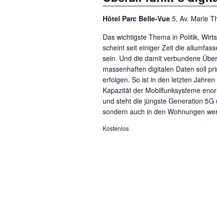
n
w
n
g
Hôtel Parc Belle-Vue
5, Av. Marie 
o
.
e
r
Das wichtigste Thema in Politik, Wir
scheint seit einiger Zeit die allumfass
n
t
sein. Und die damit verbundene Übe
e
S
massenhaften digitalen Daten soll pr
i
erfolgen. So ist in den letzten Jahren 
u
n
Kapazität der Mobilfunksysteme en
c
und steht die jüngste Generation 5G u
g
sondern auch in den Wohnungen w
h
e
Kostenlos
b
e
e
u
n
n
.
d
S
u
A
c