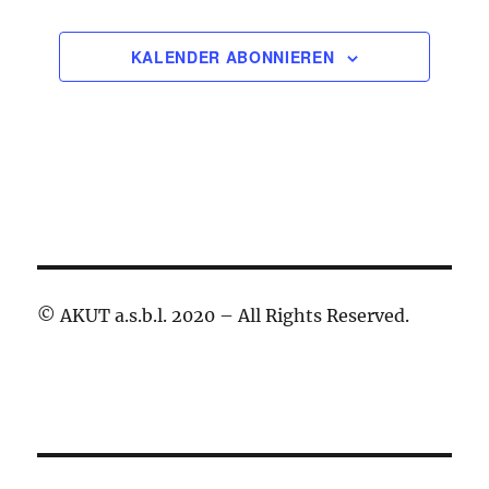
VERANSTALTUNGEN
h
t
KALENDER ABONNIEREN
e
n
,
N
a
v
i
g
a
© AKUT a.s.b.l. 2020 – All Rights Reserved.
t
i
o
n