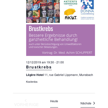
i
g
n
c
e
.
h
n
t
e
S
n
u
-
c
N
a
h
v
e
i
u
g
a
n
12/12/2019 am 19:30
-
21:00
Brustkrebs
t
d
i
Légère Hotel
11, rue Gabriel Lippmann, Munsbach
A
o
Kostenlos
n
n
s
i
Heute
c
Veranstaltu
Nächste
VORHERIGE